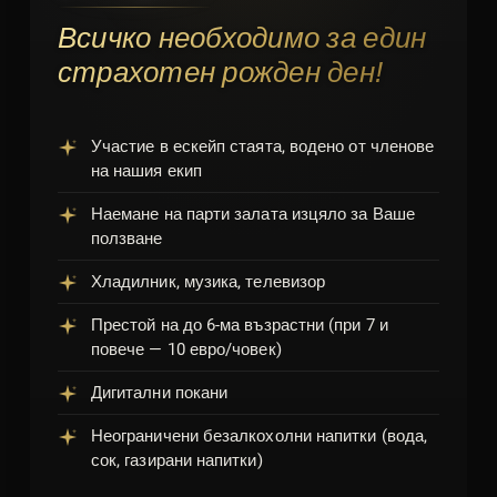
Всичко необходимо за един
страхотен рожден ден!
Участие в ескейп стаята, водено от членове
на нашия екип
Наемане на парти залата изцяло за Ваше
ползване
Хладилник, музика, телевизор
Престой на до 6-ма възрастни (при 7 и
повече — 10 евро/човек)
Дигитални покани
Неограничени безалкохолни напитки (вода,
сок, газирани напитки)