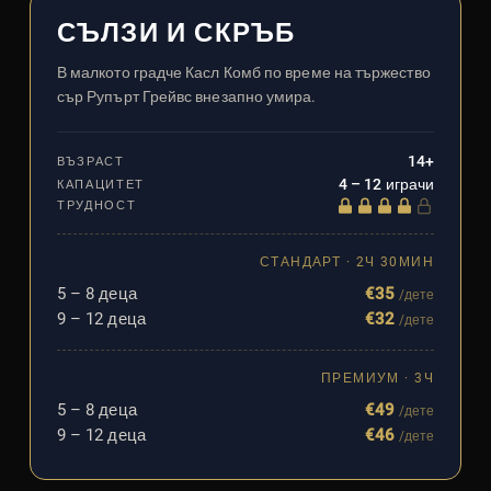
СЪЛЗИ И СКРЪБ
В малкото градче Касл Комб по време на тържество
сър Рупърт Грейвс внезапно умира.
14+
ВЪЗРАСТ
4 – 12 играчи
КАПАЦИТЕТ
ТРУДНОСТ
СТАНДАРТ · 2Ч 30МИН
5 – 8 деца
€35
/дете
9 – 12 деца
€32
/дете
ПРЕМИУМ · 3Ч
5 – 8 деца
€49
/дете
9 – 12 деца
€46
/дете