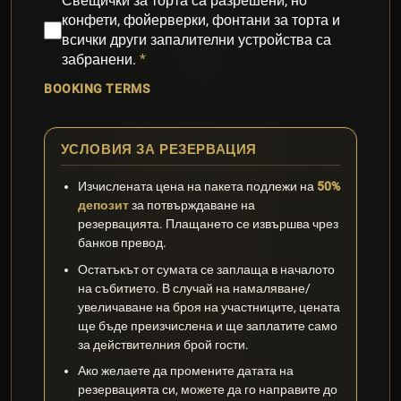
Свещички за торта са разрешени, но
конфети, фойерверки, фонтани за торта и
всички други запалителни устройства са
забранени.
BOOKING TERMS
УСЛОВИЯ ЗА РЕЗЕРВАЦИЯ
Изчислената цена на пакета подлежи на
50%
депозит
за потвърждаване на
резервацията. Плащането се извършва чрез
банков превод.
Остатъкът от сумата се заплаща в началото
на събитието. В случай на намаляване/
увеличаване на броя на участниците, цената
ще бъде преизчислена и ще заплатите само
за действителния брой гости.
Ако желаете да промените датата на
резервацията си, можете да го направите до