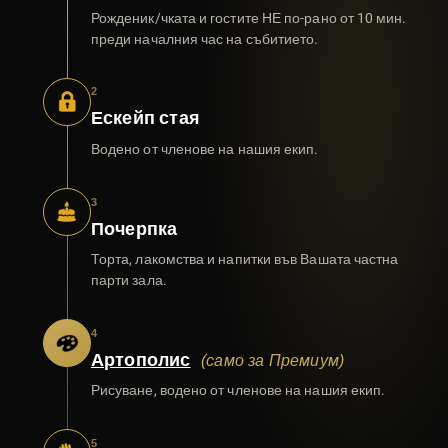
Рожденик/чката и гостите НЕ по-рано от 10 мин.
преди началния час на събитието.
2
Ескейп стая
Водено от членове на нашия екип.
3
Почерпка
Торта, лакомства и напитки във Вашата частна
парти зала.
4
Артополис
(само за Премиум)
Рисуване, водено от членове на нашия екип.
5