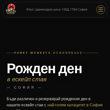
Skip
to
⚲
бул. Цариградско шосе 135Д, 1784 София
main
content
FUNKY MONKEYS ИЗЖИВЯВАНЕ
Рожден ден
в ескейп стая
— СОФИЯ —
Бъди различен и резервирай рождения ден в
нашите ескейп стаи с
най-голям капацитет в София