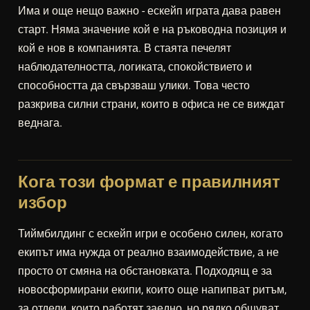
Има и още нещо важно - ескейп играта дава равен
старт. Няма значение кой е на ръководна позиция и
кой е нов в компанията. В стаята печелят
наблюдателността, логиката, спокойствието и
способността да свързваш улики. Това често
разкрива силни страни, които в офиса не се виждат
веднага.
Кога този формат е правилният
избор
Тиймбилдинг с ескейп игри е особено силен, когато
екипът има нужда от реално взаимодействие, а не
просто от смяна на обстановката. Подходящ е за
новосформирани екипи, които още напипват ритъм,
за отдели, които работят заедно, но рядко общуват