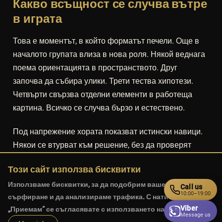
Какво всъщност се случва вътре
в играта
Това е моментът, в който форматът печели. Още в
началото групата влиза в нова роля. Някой веднага
поема ориентацията в пространството. Друг
започва да събира улики. Трети тества хипотези.
Четвърти свързва отделни елементи в работеща
картина. Всичко се случва бързо и естествено.
Под напрежение хората показват истински навици.
Някои се втурват към решение, без да проверят
фактите. Други анализират прекалено дълго. Трети
Този сайт използва бисквитки
умеят да превеждат хаоса в план. Именно затова
Използваме бисквитки, за да подобрим вашето
ескейп игрите са толкова силен тиймбилдинг
Call us
10:00–19:00
сърфиране и да анализираме трафика. С натискане на
инструмент - не защото симулират офиса, а защото
Viber
„Приемам“ се съгласявате с използването на бисквитки.
поставят екипа в нов контекст, където поведението
Message us