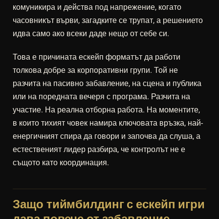
комуникира и действа под напрежение, когато
часовникът върви, загадките се трупат, а решението
идва само ако всеки даде нещо от себе си.
Това е причината ескейп форматът да работи
толкова добре за корпоративни групи. Той не
разчита на пасивно забавление, на сцена и публика
или на поредната вечеря с програма. Разчита на
участие. На реална отборна работа. На моментите,
в които тихият човек намира ключовата връзка, най-
енергичният спира да говори и започва да слуша, а
естественият лидер разбира, че контролът не е
същото като координация.
Защо тиймбилдинг с ескейп игри
дава повече от забавление