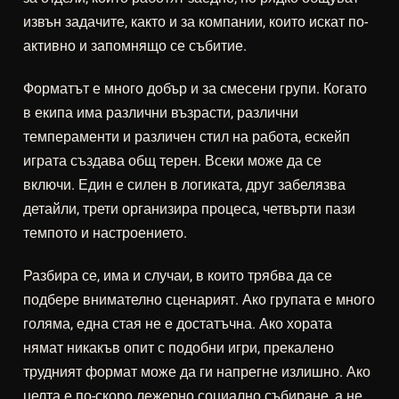
извън задачите, както и за компании, които искат по-
активно и запомнящо се събитие.
Форматът е много добър и за смесени групи. Когато
в екипа има различни възрасти, различни
темпераменти и различен стил на работа, ескейп
играта създава общ терен. Всеки може да се
включи. Един е силен в логиката, друг забелязва
детайли, трети организира процеса, четвърти пази
темпото и настроението.
Разбира се, има и случаи, в които трябва да се
подбере внимателно сценарият. Ако групата е много
голяма, една стая не е достатъчна. Ако хората
нямат никакъв опит с подобни игри, прекалено
трудният формат може да ги напрегне излишно. Ако
целта е по-скоро лежерно социално събиране, а не