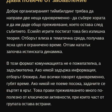
Добре организираният тиймбилдинг трябва да
направи две неща едновременно - да събере хората
и да им даде общо преживяване, което остава след
събитието. Ескейп игрите постигат това без излишна
теория. Отборът влиза в тематична среда, получава
ясна цел и ограничено време. Оттам нататък
започва истинската динамика.
В този формат комуникацията не е пожелателна, а
задължителна. Ако някой задържа информация,
отборът блокира. Ако всички говорят едновременно,
губят време. Ако никой не поеме посока, задачите се
въртят в кръг. Това прави преживяването много по-
полезно от класически активности, при които част от
групата остава встрани.