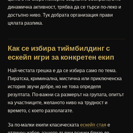
динамична активност, трябва да се търси по-леко и
достъпно ниво. Тук добрата организация прави
цялата разлика.
Как се избира тиймбилдинг с
ескейп игри за конкретен екип
Най-честата грешка е да се избира само по тема.
Пиратска, криминална, мистична или приключенска
история звучи добре, но не това определя
резултата. По-важни са размерът на групата, опитът
на участниците, желаното ниво на трудност и
времето, с което разполагате.
За по-малки екипи класическата
ескейп стая
е
отличен избор, защото държи всички близо до