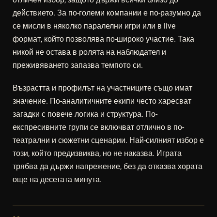
действието. За по-големи компании е по-разумно да
се мисли в няколко паралелни игри или в live
формат, който позволява по-широко участие. Така
никой не остава в ролята на наблюдател и
преживяването запазва темпото си.
Възрастта и профилът на участниците също имат
значение. По-аналитичните екипи често харесват
загадки с повече логика и структура. По-
експресивните групи се включват отлично в по-
театрални и сюжетни сценарии. Най-силният избор е
този, който предизвиква, но не наказва. Играта
трябва да държи напрежение, без да отказва хората
още на десетата минута.