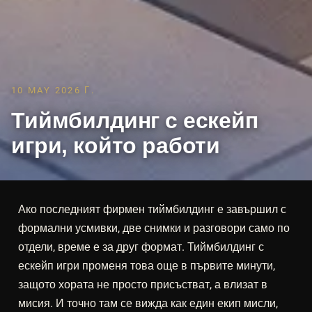
10 MAY 2026 Г.
Тиймбилдинг с ескейп
игри, който работи
Ако последният фирмен тиймбилдинг е завършил с
формални усмивки, две снимки и разговори само по
отдели, време е за друг формат. Тиймбилдинг с
ескейп игри променя това още в първите минути,
защото хората не просто присъстват, а влизат в
мисия. И точно там се вижда как един екип мисли,