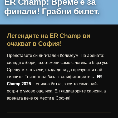
ER Champ: Време е за
финали! Грабни билет.
Легендите на ER Champ ви
очакват в София!
Представете си дигитален Колизеум. На арената:
хиляди отбори, въоръжени само с логика и бърз ум.
Срещу тях: пъзели, създадени да пречупят и най-
силните. Точно това бяха квалификациите за
ER
Champ 2025
– епична битка, в която само най-
острите умове оцеляха. Е, гладиаторите са ясни, а
арената вече се мести в София!