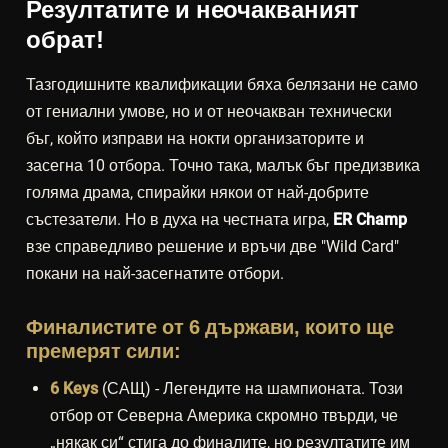
Резултатите и неочакваният
обрат!
Тазгодишните квалификации бяха белязани не само
от гениални умове, но и от неочакван технически
бъг, който изправи на нокти организаторите и
засегна 10 отбора. Точно така, малък бъг предизвика
голяма драма, спирайки някои от най-добрите
състезатели. Но в духа на честната игра,
ER Champ
взе справедливо решение и връчи две "Wild Card"
покани на най-засегнатите отбори.
Финалистите от 6 държави, които ще
премерят сили:
6 Keys
(САЩ) - Легендите на шампионата. Този
отбор от Северна Америка скромно твърди, че
„някак си“ стига до финалите, но резултатите им