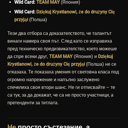
Wild Card:
TEAM MAY
(Япония)
Wild Card:
Dziękuj Krystianowi, że do drużyny Cię
przyjął
(Полша)
Тези два отбора са доказателството, че талантът
винаги намира своя път. След като се изправиха
пред техническо предизвикателство, което можеше
да спре всеки друг,
TEAM MAY
(Япония) и
Dziękuj
Krystianowi, że do drużyny Cię przyjął
(Полша) не се
отказаха. Те показаха умения от световна класа под
огромно напрежение и напълно заслужено
спечелиха своя втори шанс. Не ги отписвайте – те
са тук, за да докажат, че са не просто участници, а
претенденти за титлата.
Не
просто състезание, а