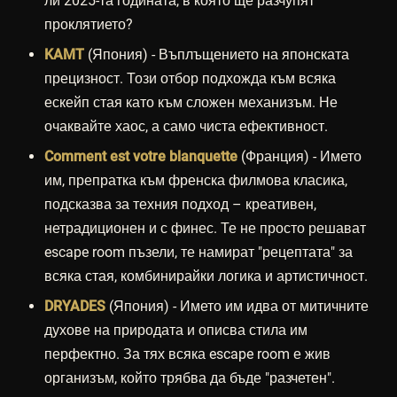
ли 2025-та годината, в която ще разчупят
проклятието?
KAMT
(Япония) - Въплъщението на японската
прецизност. Този отбор подхожда към всяка
ескейп стая като към сложен механизъм. Не
очаквайте хаос, а само чиста ефективност.
Comment est votre blanquette
(Франция) - Името
им, препратка към френска филмова класика,
подсказва за техния подход – креативен,
нетрадиционен и с финес. Те не просто решават
escape room пъзели, те намират "рецептата" за
всяка стая, комбинирайки логика и артистичност.
DRYADES
(Япония) - Името им идва от митичните
духове на природата и описва стила им
перфектно. За тях всяка escape room е жив
организъм, който трябва да бъде "разчетен".