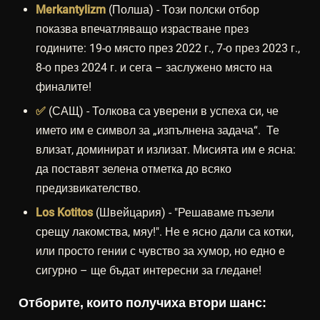
Merkantylizm
(Полша) - Този полски отбор
показва впечатляващо израстване през
годините: 19-о място през 2022 г., 7-о през 2023 г.,
8-о през 2024 г. и сега – заслужено място на
финалите!
✅
(САЩ) - Толкова са уверени в успеха си, че
името им е символ за „изпълнена задача“. Те
влизат, доминират и излизат. Мисията им е ясна:
да поставят зелена отметка до всяко
предизвикателство.
Los Kotitos
(Швейцария) - "Решаваме пъзели
срещу лакомства, мяу!". Не е ясно дали са котки,
или просто гении с чувство за хумор, но едно е
сигурно – ще бъдат интересни за гледане!
Отборите, които получиха втори шанс: