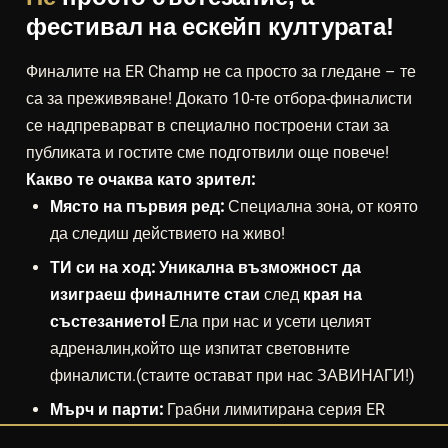
фестивал на ескейп културата!
Финалите на ER Champ не са просто за гледане – те
са за преживяване! Докато 10-те отбора-финалисти
се надпреварват в специално построени стаи за
публиката и гостите сме подготвили още повече!
Какво те очаква като зрител:
Място на първия ред:
Специална зона, от която
да следиш действието на живо!
ТИ си на ход: Уникална възможност да
изиграеш финалните стаи
след
края на
състезанието!
Ела при нас и усети целият
адреналин,който ще изпитат световните
финалисти.(стаите остават при нас ЗАВИНАГИ!)
Мърч и парти:
Грабни лимитирана серия ER
Champ мърчандайз и се включи в епично