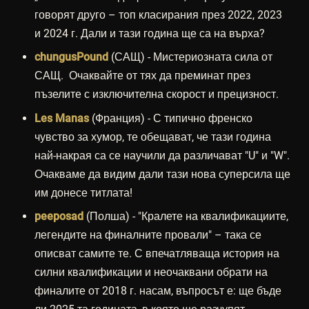
говорят друго – топ класирания през 2022, 2023
и 2024 г. Дали и тази година ще са на върха?
chungusPound
(САЩ) - Мистериозната сила от
САЩ. Очаквайте от тях да преминат през
пъзелите с изключителна скорост и прецизност.
Les Manas
(Франция) - С типично френско
чувство за хумор, те обещават, че тази година
най-накрая са се научили да различават "U" и "W".
Очакваме да видим дали тази нова суперсила ще
им донесе титлата!
peeposad
(Полша) - "Кралете на квалификациите,
легендите на финалните провали" – така се
описват самите те. С впечатляваща история на
силни квалификации и неочаквани обрати на
финалите от 2018 г. насам, въпросът е: ще бъде